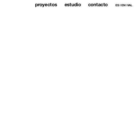
proyectos
estudio
contacto
ES
 I 
EN
 I 
VAL